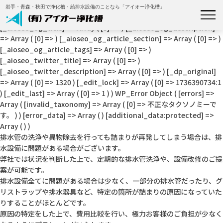
Array ( [_aioseo_title] => Array ( [0] => ) [_aioseo_description] =>
岩手・青森・秋田で浄化槽・給排水設備のことなら「アイオー浄化槽」
Array ( [0] => ) [_aioseo_keywords] => Array ( [0] => )
[_aioseo_og_title] => Array ( [0] => ) [_aioseo_og_description]
=> Array ( [0] => ) [_aioseo_og_article_section] => Array ( [0] => )
[_aioseo_og_article_tags] => Array ( [0] => )
私たちについて
[_aioseo_twitter_title] => Array ( [0] => )
[_aioseo_twitter_description] => Array ( [0] => ) [_dp_original]
事業内容
=> Array ( [0] => 1320 ) [_edit_lock] => Array ( [0] => 1736390734:1
) [_edit_last] => Array ( [0] => 1 ) ) WP_Error Object ( [errors] =>
Array ( [invalid_taxonomy] => Array ( [0] => 不正なタクソノミーで
施工事例
す。 ) ) [error_data] => Array ( ) [additional_data:protected] =>
Array ( ) )
排水管の洗浄や異物除去を行っても詰まりが再発してしまう場合は、排
補助金について
水設備に問題がある場合がございます。
弊社では状況を判断した上で、定期的な排水管洗浄や、設備改修のご提
会社概要
案が可能です。
排水設備全てに問題がある場合は少なく、一部分の排水管だったり、グ
リストラップや排水器具など、特定の箇所が詰まりの原因になっていた
お知らせ
りすることがほとんどです。
原因の特定をした上で、費用比較を行い、極力お客様のご負担が少なく