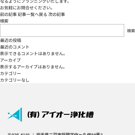
なるようにプランニングいたします。
よくあるご質問
お気軽にお問合せください。
前の記事
記事一覧へ戻る
次の記事
採用情報
検索
検索
最近の投稿
最近のコメント
お問い合わせはこちら
表示できるコメントはありません。
アーカイブ
表示するアーカイブはありません。
カテゴリー
緊急
0195-23-9743
お急ぎの方はこちら
カテゴリーなし
アイオー浄化槽公式SNS
会社Instagram
修理部Instagram
社長Instagram
〒028-6101 ： 岩手県二戸市福岡字作ヶ久保84番2