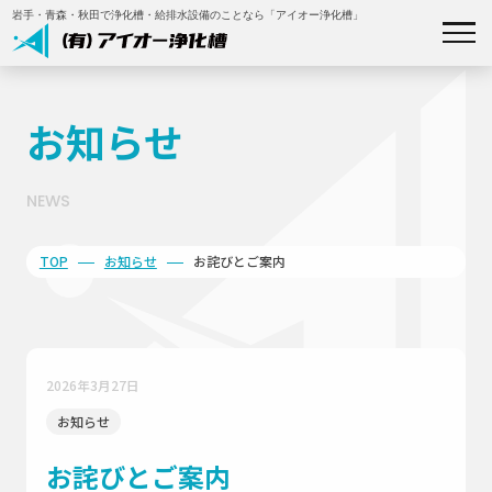
岩手・青森・秋田で浄化槽・給排水設備のことなら「アイオー浄化槽」
私たちについて
お知らせ
事業内容
NEWS
施工事例
TOP
お知らせ
お詫びとご案内
補助金について
会社概要
2026年3月27日
お知らせ
お知らせ
お詫びとご案内