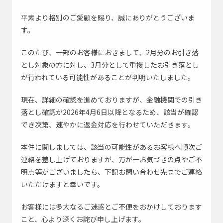
よくあるご質問
平素より格別のご愛顧を賜り、誠にありがとうございま
す。
採用情報
このたび、一部のお客様におきまして、2月分のお引き落
とし対象の方に対し、3月分として重複したお引き落とし
が行われている可能性があることが判明いたしました。
お問い合わせはこちら
現在、詳細の確認を進めておりますが、金融機関での引き
落とし確認が2026年4月6日以降となるため、該当が確認
緊急
でき次第、速やかに返金対応を行わせていただきます。
0195-23-9743
お急ぎの方はこちら
本件に関しましては、該当の可能性があるお客様へ順次ご
連絡を差し上げておりますが、万が一お気づきの点やご不
アイオー浄化槽公式SNS
明点等がございましたら、下記お問い合わせ先までご連絡
いただけますと幸いです。
会社Instagram
修理部Instagram
お客様には多大なるご迷惑とご不便をおかけしております
社長Instagram
こと、心より深くお詫び申し上げます。