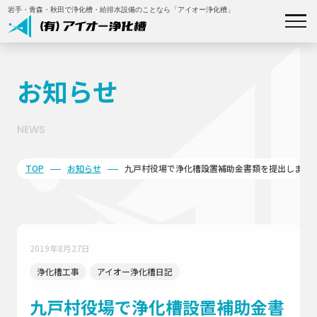
岩手・青森・秋田で浄化槽・給排水設備のことなら「アイオー浄化槽」
私たちについて
お知らせ
事業内容
NEWS
施工事例
TOP
お知らせ
九戸村役場で浄化槽設置補助金書類を提出しまし
補助金について
会社概要
2019年8月27日
浄化槽工事
アイオー浄化槽日記
お知らせ
九戸村役場で浄化槽設置補助金書