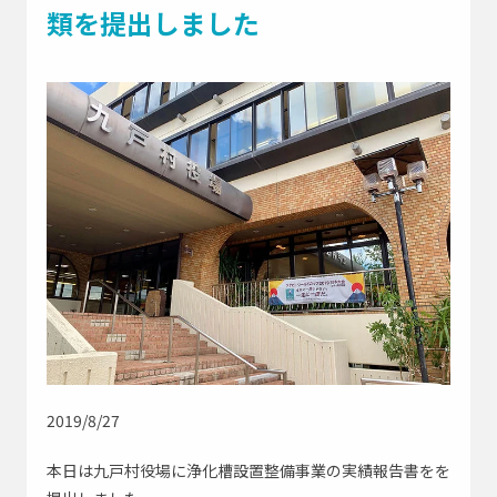
よくあるご質問
類を提出しました
採用情報
お問い合わせはこちら
緊急
0195-23-9743
お急ぎの方はこちら
アイオー浄化槽公式SNS
2019/8/27
会社Instagram
修理部Instagram
本日は九戸村役場に浄化槽設置整備事業の実績報告書をを
社長Instagram