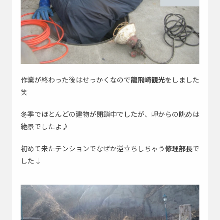
作業が終わった後はせっかくなので
龍飛崎観光
をしました
笑
冬季でほとんどの建物が閉鎖中でしたが、岬からの眺めは
絶景でしたよ♪
初めて来たテンションでなぜか逆立ちしちゃう
修理部長
で
した↓