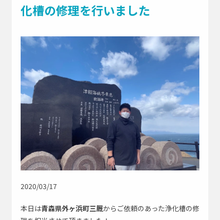
よくあるご質問
化槽の修理を行いました
採用情報
お問い合わせはこちら
緊急
0195-23-9743
お急ぎの方はこちら
アイオー浄化槽公式SNS
2020/03/17
会社Instagram
修理部Instagram
本日は
青森県外ヶ浜町三厩
からご依頼のあった浄化槽の修
社長Instagram