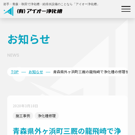
岩手・青森・秋田で浄化槽・給排水設備のことなら「アイオー浄化槽」
私たちについて
お知らせ
事業内容
NEWS
施工事例
TOP
お知らせ
青森県外ヶ浜町三厩の龍飛崎で浄化槽の修理を行
補助金について
会社概要
2020年3月18日
施工事例
浄化槽修理
お知らせ
青森県外ヶ浜町三厩の龍飛崎で浄