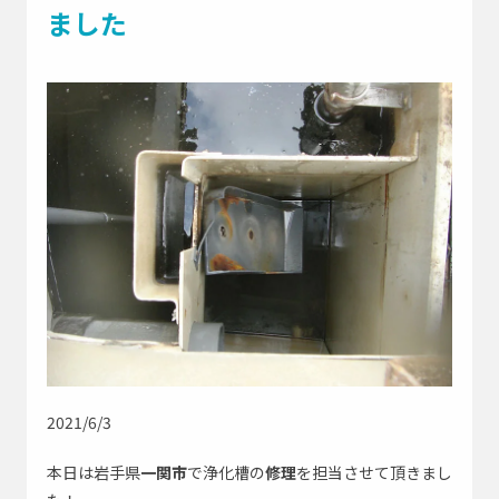
よくあるご質問
ました
採用情報
お問い合わせはこちら
緊急
0195-23-9743
お急ぎの方はこちら
アイオー浄化槽公式SNS
2021/6/3
会社Instagram
修理部Instagram
本日は岩手県
一関市
で浄化槽の
修理
を担当させて頂きまし
社長Instagram