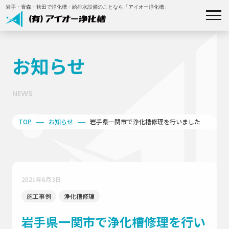
岩手・青森・秋田で浄化槽・給排水設備のことなら「アイオー浄化槽」
私たちについて
お知らせ
事業内容
NEWS
施工事例
TOP
お知らせ
岩手県一関市で浄化槽修理を行いました
補助金について
会社概要
2021年6月3日
施工事例
浄化槽修理
お知らせ
岩手県一関市で浄化槽修理を行い