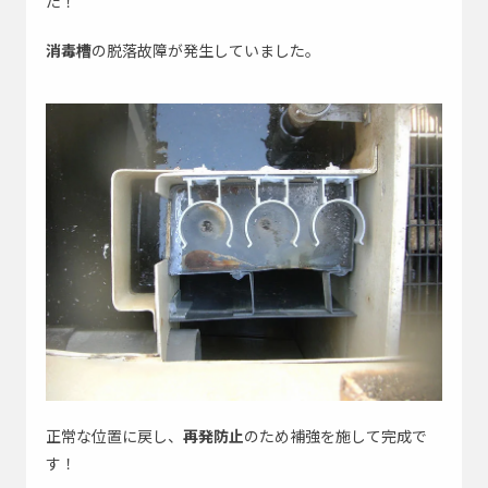
た！
消毒槽
の脱落故障が発生していました。
正常な位置に戻し、
再発防止
のため補強を施して完成で
す！