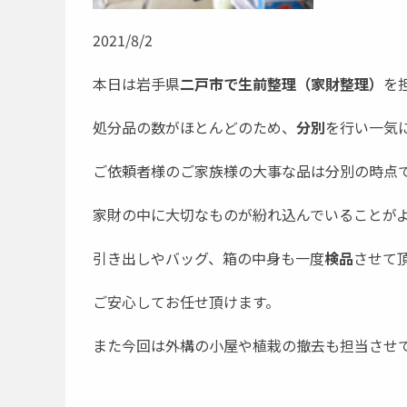
2021/8/2
本日は岩手県
二戸市で生前整理（家財整理）
を
処分品の数がほとんどのため、
分別
を行い一気
ご依頼者様のご家族様の大事な品は分別の時点
家財の中に大切なものが紛れ込んでいることが
引き出しやバッグ、箱の中身も一度
検品
させて
ご安心してお任せ頂けます。
また今回は外構の小屋や植栽の撤去も担当させ