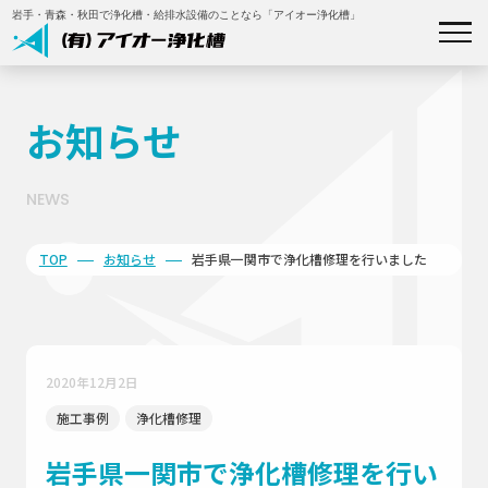
岩手・青森・秋田で浄化槽・給排水設備のことなら「アイオー浄化槽」
私たちについて
お知らせ
事業内容
NEWS
施工事例
TOP
お知らせ
岩手県一関市で浄化槽修理を行いました
補助金について
会社概要
2020年12月2日
施工事例
浄化槽修理
お知らせ
岩手県一関市で浄化槽修理を行い