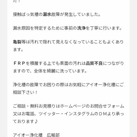
た！
接触ばっ気槽の
漏水
故障が発生していました。
漏水原因を特定するために事前の
洗浄
を丁寧に行います。
亀裂
等は汚れで隠れて見えなくなっていることもよくあり
ます。
ＦＲＰ
を積層する上でも表面の汚れは
品質不良
につながり
ますので、全体を綺麗に洗っています。
浄化槽の故障でお困りの際はお気軽にアイオー浄化槽にご
相談下さい！
ご相談・無料お見積りはホームページのお問合せフォーム
又はお電話、ツイッター・インスタグラムのＤＭより承っ
ております♪
アイオー浄化槽 広報部