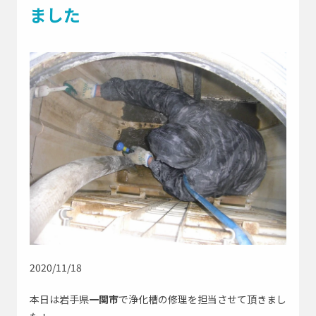
よくあるご質問
ました
採用情報
お問い合わせはこちら
緊急
0195-23-9743
お急ぎの方はこちら
アイオー浄化槽公式SNS
2020/11/18
会社Instagram
修理部Instagram
本日は岩手県
一関市
で浄化槽の修理を担当させて頂きまし
社長Instagram