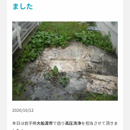
よくあるご質問
ました
採用情報
お問い合わせはこちら
緊急
0195-23-9743
お急ぎの方はこちら
アイオー浄化槽公式SNS
2020/10/12
会社Instagram
修理部Instagram
本日は岩手県
大船渡市
で詰り
高圧洗浄
を担当させて頂きま
社長Instagram