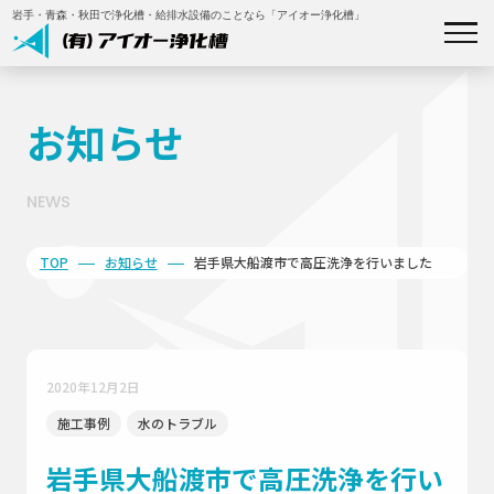
岩手・青森・秋田で浄化槽・給排水設備のことなら「アイオー浄化槽」
私たちについて
お知らせ
事業内容
NEWS
施工事例
TOP
お知らせ
岩手県大船渡市で高圧洗浄を行いました
補助金について
会社概要
2020年12月2日
施工事例
水のトラブル
お知らせ
岩手県大船渡市で高圧洗浄を行い